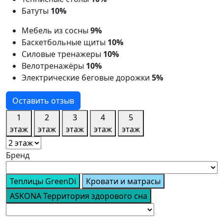
Батуты
10%
Мебель из сосны
9%
Баскетбольные щиты
10%
Силовые тренажеры
10%
Велотренажёры
10%
Электрические беговые дорожки
5%
Оставить отзыв
1
2
3
4
5
этаж
этаж
этаж
этаж
этаж
Бренд
Теплицы GreenDi
Кровати и матрасы
ASKONA Территория здорового сна