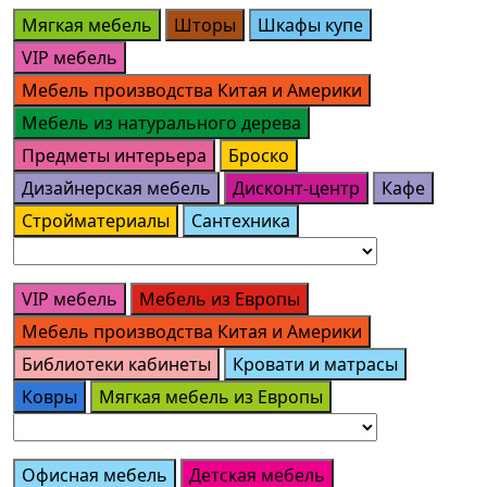
Мягкая мебель
Шторы
Шкафы купе
VIP мебель
Мебель производства Китая и Америки
Мебель из натурального дерева
Предметы интерьера
Броско
Дизайнерская мебель
Дисконт-центр
Кафе
Стройматериалы
Сантехника
VIP мебель
Мебель из Европы
Мебель производства Китая и Америки
Библиотеки кабинеты
Кровати и матрасы
Ковры
Мягкая мебель из Европы
Офисная мебель
Детская мебель