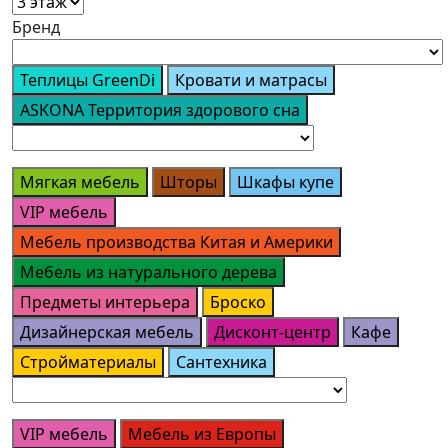
Бренд
Теплицы GreenDi
Кровати и матрасы
ASKONA Территория здорового сна
Мягкая мебель
Шторы
Шкафы купе
VIP мебель
Мебель производства Китая и Америки
Мебель из натурального дерева
Предметы интерьера
Броско
Дизайнерская мебель
Дисконт-центр
Кафе
Стройматериалы
Сантехника
VIP мебель
Мебель из Европы