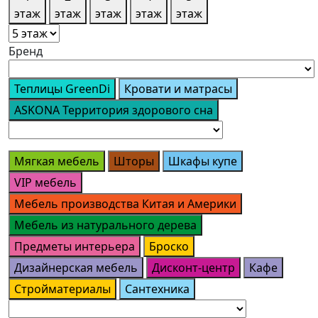
этаж
этаж
этаж
этаж
этаж
Бренд
Теплицы GreenDi
Кровати и матрасы
ASKONA Территория здорового сна
Мягкая мебель
Шторы
Шкафы купе
VIP мебель
Мебель производства Китая и Америки
Мебель из натурального дерева
Предметы интерьера
Броско
Дизайнерская мебель
Дисконт-центр
Кафе
Стройматериалы
Сантехника