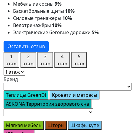
Мебель из сосны
9%
Баскетбольные щиты
10%
Силовые тренажеры
10%
Велотренажёры
10%
Электрические беговые дорожки
5%
Оставить отзыв
1
2
3
4
5
этаж
этаж
этаж
этаж
этаж
Бренд
Теплицы GreenDi
Кровати и матрасы
ASKONA Территория здорового сна
Мягкая мебель
Шторы
Шкафы купе