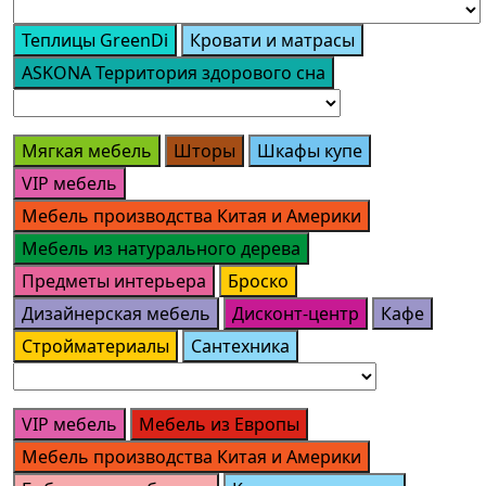
Теплицы GreenDi
Кровати и матрасы
ASKONA Территория здорового сна
Мягкая мебель
Шторы
Шкафы купе
VIP мебель
Мебель производства Китая и Америки
Мебель из натурального дерева
Предметы интерьера
Броско
Дизайнерская мебель
Дисконт-центр
Кафе
Стройматериалы
Сантехника
VIP мебель
Мебель из Европы
Мебель производства Китая и Америки