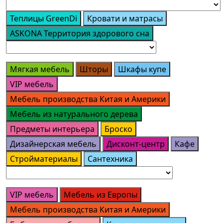
Теплицы GreenDi
Кровати и матрасы
ASKONA Территория здорового сна
Мягкая мебель
Шторы
Шкафы купе
VIP мебель
Мебель производства Китая и Америки
Мебель из натурального дерева
Предметы интерьера
Броско
Дизайнерская мебель
Дисконт-центр
Кафе
Стройматериалы
Сантехника
VIP мебель
Мебель из Европы
Мебель производства Китая и Америки