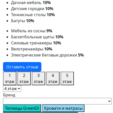
Дачная мебель
10%
Детские городки
10%
Теннисные столы
10%
Батуты
10%
Мебель из сосны
9%
Баскетбольные щиты
10%
Силовые тренажеры
10%
Велотренажёры
10%
Электрические беговые дорожки
5%
Оставить отзыв
1
2
3
4
5
этаж
этаж
этаж
этаж
этаж
Бренд
Теплицы GreenDi
Кровати и матрасы