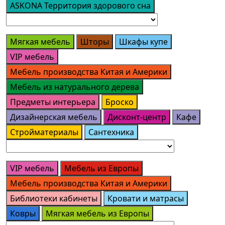
ASKONA Территория здорового сна
Мягкая мебель
Шторы
Шкафы купе
VIP мебель
Мебель производства Китая и Америки
Мебель из натурального дерева
Предметы интерьера
Броско
Дизайнерская мебель
Дисконт-центр
Кафе
Стройматериалы
Сантехника
VIP мебель
Мебель из Европы
Мебель производства Китая и Америки
Библиотеки кабинеты
Кровати и матрасы
Ковры
Мягкая мебель из Европы