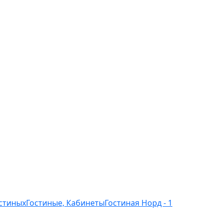
остиных
Гостиные, Кабинеты
Гостиная Норд - 1