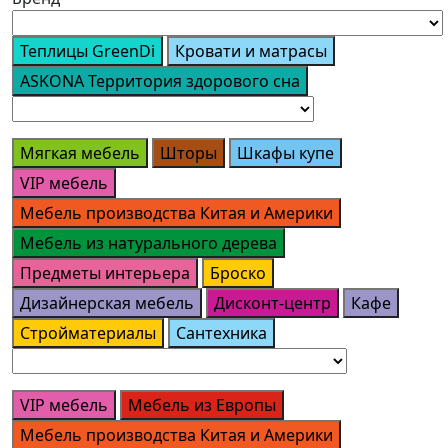
Теплицы GreenDi
Кровати и матрасы
ASKONA Территория здорового сна
Мягкая мебель
Шторы
Шкафы купе
VIP мебель
Мебель производства Китая и Америки
Мебель из натурального дерева
Предметы интерьера
Броско
Дизайнерская мебель
Дисконт-центр
Кафе
Стройматериалы
Сантехника
VIP мебель
Мебель из Европы
Мебель производства Китая и Америки