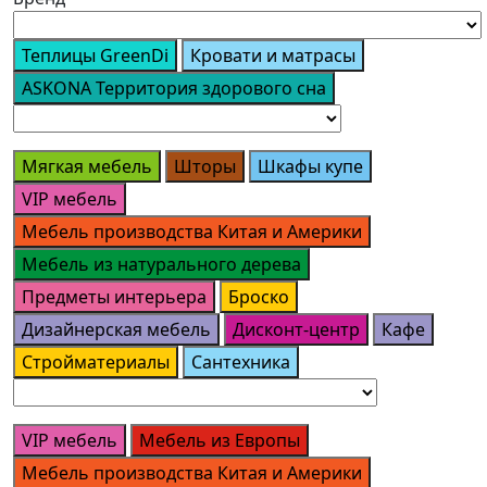
Теплицы GreenDi
Кровати и матрасы
ASKONA Территория здорового сна
Мягкая мебель
Шторы
Шкафы купе
VIP мебель
Мебель производства Китая и Америки
Мебель из натурального дерева
Предметы интерьера
Броско
Дизайнерская мебель
Дисконт-центр
Кафе
Стройматериалы
Сантехника
VIP мебель
Мебель из Европы
Мебель производства Китая и Америки