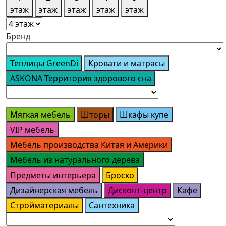
этаж
этаж
этаж
этаж
этаж
Бренд
Теплицы GreenDi
Кровати и матрасы
ASKONA Территория здорового сна
Мягкая мебель
Шторы
Шкафы купе
VIP мебель
Мебель производства Китая и Америки
Мебель из натурального дерева
Предметы интерьера
Броско
Дизайнерская мебель
Дисконт-центр
Кафе
Стройматериалы
Сантехника