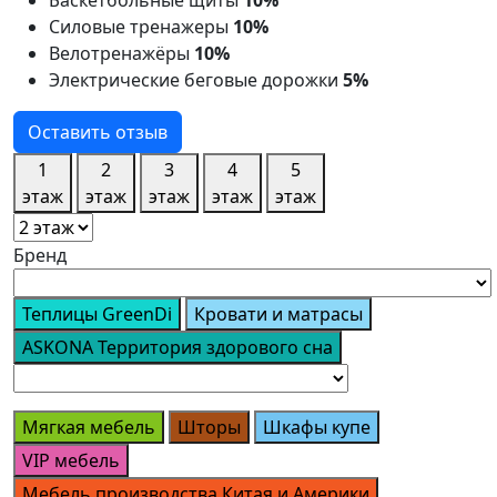
Силовые тренажеры
10%
Велотренажёры
10%
Электрические беговые дорожки
5%
Оставить отзыв
1
2
3
4
5
этаж
этаж
этаж
этаж
этаж
Бренд
Теплицы GreenDi
Кровати и матрасы
ASKONA Территория здорового сна
Мягкая мебель
Шторы
Шкафы купе
VIP мебель
Мебель производства Китая и Америки