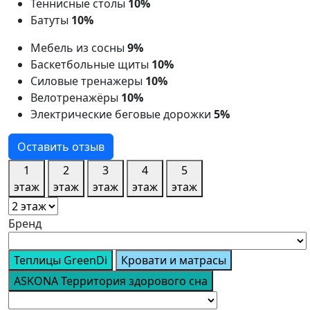
Теннисные столы
10%
Батуты
10%
Мебель из сосны
9%
Баскетбольные щиты
10%
Силовые тренажеры
10%
Велотренажёры
10%
Электрические беговые дорожки
5%
Оставить отзыв
1
2
3
4
5
этаж
этаж
этаж
этаж
этаж
Бренд
Теплицы GreenDi
Кровати и матрасы
ASKONA Территория здорового сна