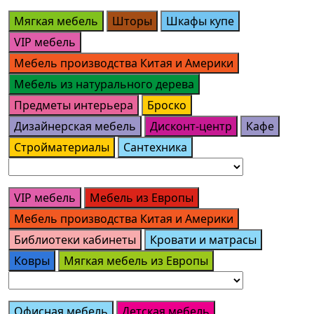
Мягкая мебель
Шторы
Шкафы купе
VIP мебель
Мебель производства Китая и Америки
Мебель из натурального дерева
Предметы интерьера
Броско
Дизайнерская мебель
Дисконт-центр
Кафе
Стройматериалы
Сантехника
VIP мебель
Мебель из Европы
Мебель производства Китая и Америки
Библиотеки кабинеты
Кровати и матрасы
Ковры
Мягкая мебель из Европы
Офисная мебель
Детская мебель