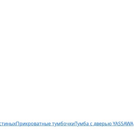
остиных
Прикроватные тумбочки
Тумба с дверью YASSAWA