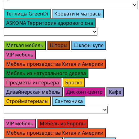
Теплицы GreenDi
Кровати и матрасы
ASKONA Территория здорового сна
Мягкая мебель
Шторы
Шкафы купе
VIP мебель
Мебель производства Китая и Америки
Мебель из натурального дерева
Предметы интерьера
Броско
Дизайнерская мебель
Дисконт-центр
Кафе
Стройматериалы
Сантехника
VIP мебель
Мебель из Европы
Мебель производства Китая и Америки