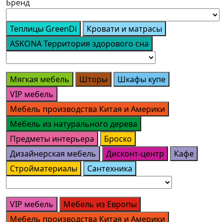
Бренд
Теплицы GreenDi
Кровати и матрасы
ASKONA Территория здорового сна
Мягкая мебель
Шторы
Шкафы купе
VIP мебель
Мебель производства Китая и Америки
Мебель из натурального дерева
Предметы интерьера
Броско
Дизайнерская мебель
Дисконт-центр
Кафе
Стройматериалы
Сантехника
VIP мебель
Мебель из Европы
Мебель производства Китая и Америки