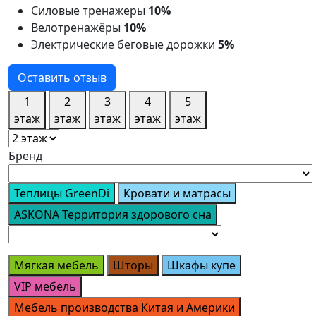
Силовые тренажеры
10%
Велотренажёры
10%
Электрические беговые дорожки
5%
Оставить отзыв
1
2
3
4
5
этаж
этаж
этаж
этаж
этаж
Бренд
Теплицы GreenDi
Кровати и матрасы
ASKONA Территория здорового сна
Мягкая мебель
Шторы
Шкафы купе
VIP мебель
Мебель производства Китая и Америки