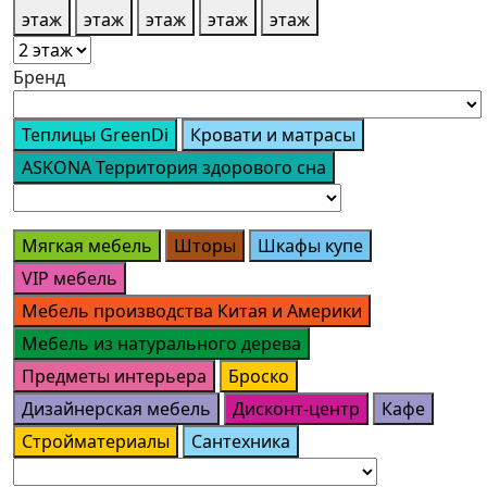
этаж
этаж
этаж
этаж
этаж
Бренд
Теплицы GreenDi
Кровати и матрасы
ASKONA Территория здорового сна
Мягкая мебель
Шторы
Шкафы купе
VIP мебель
Мебель производства Китая и Америки
Мебель из натурального дерева
Предметы интерьера
Броско
Дизайнерская мебель
Дисконт-центр
Кафе
Стройматериалы
Сантехника