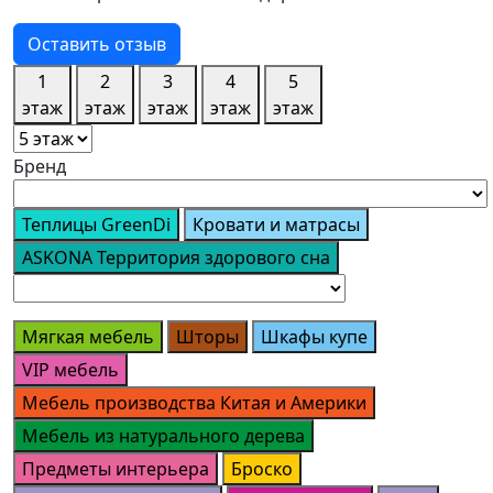
Оставить отзыв
1
2
3
4
5
этаж
этаж
этаж
этаж
этаж
Бренд
Теплицы GreenDi
Кровати и матрасы
ASKONA Территория здорового сна
Мягкая мебель
Шторы
Шкафы купе
VIP мебель
Мебель производства Китая и Америки
Мебель из натурального дерева
Предметы интерьера
Броско