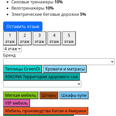
Силовые тренажеры
10%
Велотренажёры
10%
Электрические беговые дорожки
5%
Оставить отзыв
1
2
3
4
5
этаж
этаж
этаж
этаж
этаж
Бренд
Теплицы GreenDi
Кровати и матрасы
ASKONA Территория здорового сна
Мягкая мебель
Шторы
Шкафы купе
VIP мебель
Мебель производства Китая и Америки