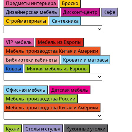
Предметы интерьера
Броско
Дизайнерская мебель
Дисконт-центр
Кафе
Стройматериалы
Сантехника
VIP мебель
Мебель из Европы
Мебель производства Китая и Америки
Библиотеки кабинеты
Кровати и матрасы
Ковры
Мягкая мебель из Европы
Офисная мебель
Детская мебель
Мебель производства России
Мебель производства Китая и Америки
Кухни
Столы и стулья
Кухонные уголки