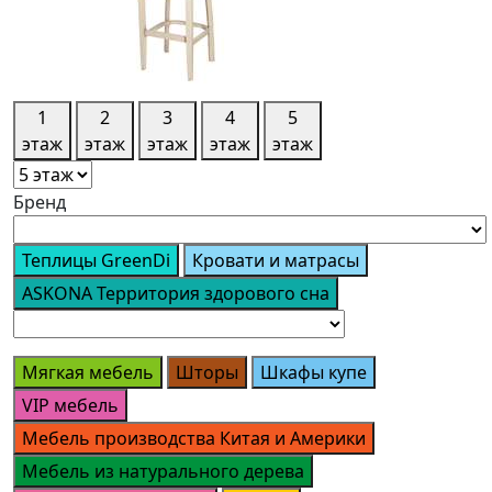
1
2
3
4
5
этаж
этаж
этаж
этаж
этаж
Бренд
Теплицы GreenDi
Кровати и матрасы
ASKONA Территория здорового сна
Мягкая мебель
Шторы
Шкафы купе
VIP мебель
Мебель производства Китая и Америки
Мебель из натурального дерева