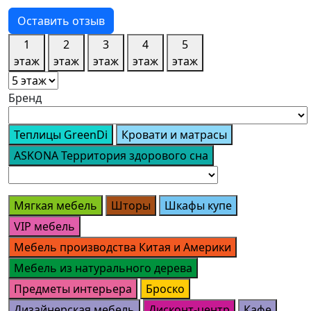
Оставить отзыв
1
2
3
4
5
этаж
этаж
этаж
этаж
этаж
Бренд
Теплицы GreenDi
Кровати и матрасы
ASKONA Территория здорового сна
Мягкая мебель
Шторы
Шкафы купе
VIP мебель
Мебель производства Китая и Америки
Мебель из натурального дерева
Предметы интерьера
Броско
Дизайнерская мебель
Дисконт-центр
Кафе