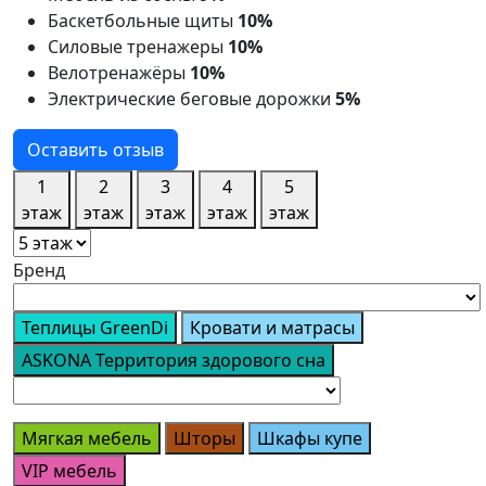
Баскетбольные щиты
10%
Силовые тренажеры
10%
Велотренажёры
10%
Электрические беговые дорожки
5%
Оставить отзыв
1
2
3
4
5
этаж
этаж
этаж
этаж
этаж
Бренд
Теплицы GreenDi
Кровати и матрасы
ASKONA Территория здорового сна
Мягкая мебель
Шторы
Шкафы купе
VIP мебель