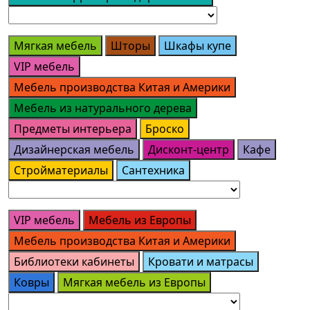
Мягкая мебель
Шторы
Шкафы купе
VIP мебель
Мебель производства Китая и Америки
Мебель из натурального дерева
Предметы интерьера
Броско
Дизайнерская мебель
Дисконт-центр
Кафе
Стройматериалы
Сантехника
VIP мебель
Мебель из Европы
Мебель производства Китая и Америки
Библиотеки кабинеты
Кровати и матрасы
Ковры
Мягкая мебель из Европы