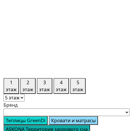
1
2
3
4
5
этаж
этаж
этаж
этаж
этаж
Бренд
Теплицы GreenDi
Кровати и матрасы
ASKONA Территория здорового сна