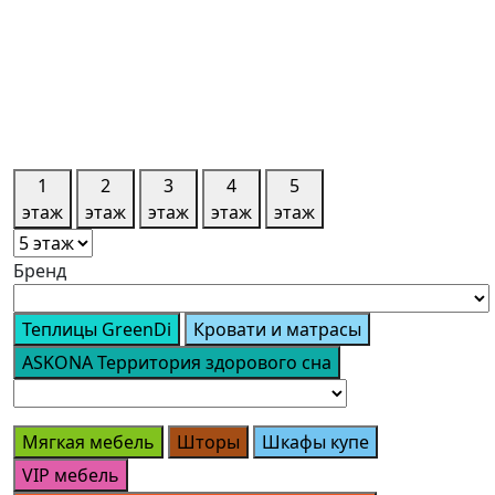
1
2
3
4
5
этаж
этаж
этаж
этаж
этаж
Бренд
Теплицы GreenDi
Кровати и матрасы
ASKONA Территория здорового сна
Мягкая мебель
Шторы
Шкафы купе
VIP мебель