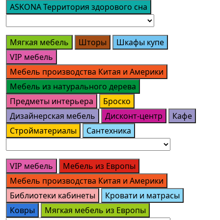
ASKONA Территория здорового сна
Мягкая мебель
Шторы
Шкафы купе
VIP мебель
Мебель производства Китая и Америки
Мебель из натурального дерева
Предметы интерьера
Броско
Дизайнерская мебель
Дисконт-центр
Кафе
Стройматериалы
Сантехника
VIP мебель
Мебель из Европы
Мебель производства Китая и Америки
Библиотеки кабинеты
Кровати и матрасы
Ковры
Мягкая мебель из Европы