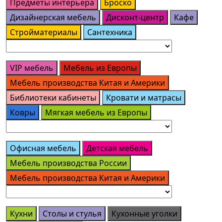
Предметы интерьера
Броско
Дизайнерская мебель
Дисконт-центр
Кафе
Стройматериалы
Сантехника
VIP мебель
Мебель из Европы
Мебель производства Китая и Америки
Библиотеки кабинеты
Кровати и матрасы
Ковры
Мягкая мебель из Европы
Офисная мебель
Детская мебель
Мебель производства России
Мебель производства Китая и Америки
Кухни
Столы и стулья
Кухонные уголки