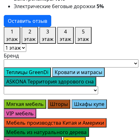
Электрические беговые дорожки
5%
Оставить отзыв
1
2
3
4
5
этаж
этаж
этаж
этаж
этаж
Бренд
Теплицы GreenDi
Кровати и матрасы
ASKONA Территория здорового сна
Мягкая мебель
Шторы
Шкафы купе
VIP мебель
Мебель производства Китая и Америки
Мебель из натурального дерева