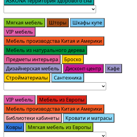
ASKONA Территория здорового сна
Мягкая мебель
Шторы
Шкафы купе
VIP мебель
Мебель производства Китая и Америки
Мебель из натурального дерева
Предметы интерьера
Броско
Дизайнерская мебель
Дисконт-центр
Кафе
Стройматериалы
Сантехника
VIP мебель
Мебель из Европы
Мебель производства Китая и Америки
Библиотеки кабинеты
Кровати и матрасы
Ковры
Мягкая мебель из Европы