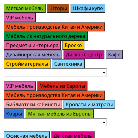
Мягкая мебель
Шторы
Шкафы купе
VIP мебель
Мебель производства Китая и Америки
Мебель из натурального дерева
Предметы интерьера
Броско
Дизайнерская мебель
Дисконт-центр
Кафе
Стройматериалы
Сантехника
VIP мебель
Мебель из Европы
Мебель производства Китая и Америки
Библиотеки кабинеты
Кровати и матрасы
Ковры
Мягкая мебель из Европы
Офисная мебель
Детская мебель