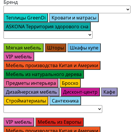
Бренд
Теплицы GreenDi
Кровати и матрасы
ASKONA Территория здорового сна
Мягкая мебель
Шторы
Шкафы купе
VIP мебель
Мебель производства Китая и Америки
Мебель из натурального дерева
Предметы интерьера
Броско
Дизайнерская мебель
Дисконт-центр
Кафе
Стройматериалы
Сантехника
VIP мебель
Мебель из Европы
Мебель производства Китая и Америки