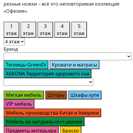
резные ножки – всё это неповторимая коллекция
«Офелия».
1
2
3
4
5
этаж
этаж
этаж
этаж
этаж
Бренд
Теплицы GreenDi
Кровати и матрасы
ASKONA Территория здорового сна
Мягкая мебель
Шторы
Шкафы купе
VIP мебель
Мебель производства Китая и Америки
Мебель из натурального дерева
Предметы интерьера
Броско