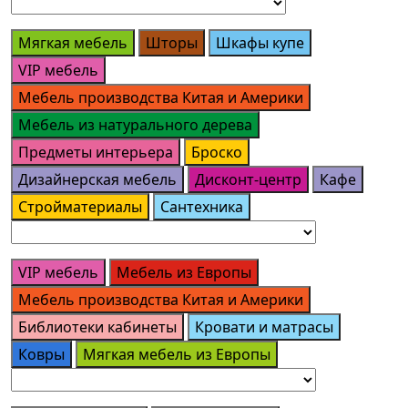
Мягкая мебель
Шторы
Шкафы купе
VIP мебель
Мебель производства Китая и Америки
Мебель из натурального дерева
Предметы интерьера
Броско
Дизайнерская мебель
Дисконт-центр
Кафе
Стройматериалы
Сантехника
VIP мебель
Мебель из Европы
Мебель производства Китая и Америки
Библиотеки кабинеты
Кровати и матрасы
Ковры
Мягкая мебель из Европы