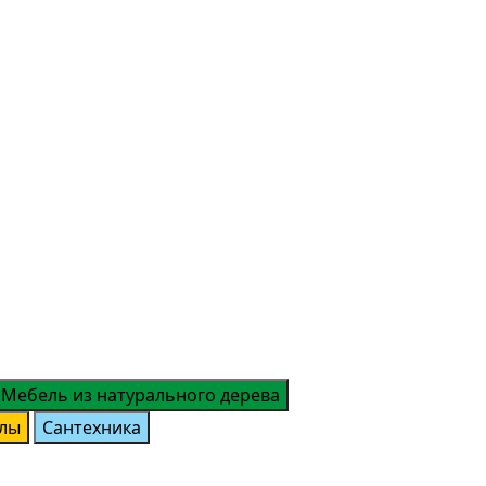
Мебель из натурального дерева
лы
Сантехника