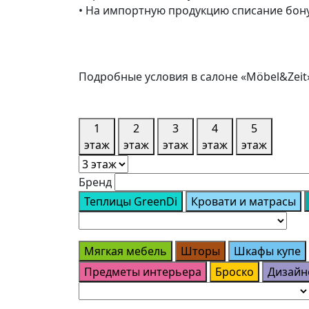
• На импортную продукцию списание бону
Подробные условия в салоне «Möbel&Zeit
1
2
3
4
5
этаж
этаж
этаж
этаж
этаж
Бренд
Теплицы GreenDi
Кровати и матрасы
Мягкая мебель
Шторы
Шкафы купе
Предметы интерьера
Броско
Дизайн