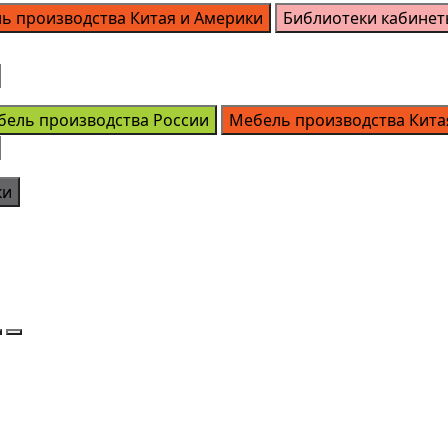
ь производства Китая и Америки
Библиотеки кабинет
бель производства России
Мебель производства Кита
ки