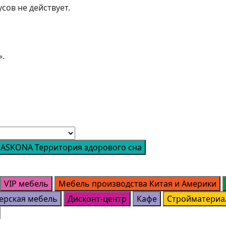
сов не действует.
».
ASKONA Территория здорового сна
VIP мебель
Мебель производства Китая и Америки
ерская мебель
Дисконт-центр
Кафе
Стройматериа