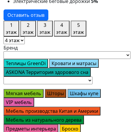
Электрические беговые дорожки
5%
Оставить отзыв
1
2
3
4
5
этаж
этаж
этаж
этаж
этаж
Бренд
Теплицы GreenDi
Кровати и матрасы
ASKONA Территория здорового сна
Мягкая мебель
Шторы
Шкафы купе
VIP мебель
Мебель производства Китая и Америки
Мебель из натурального дерева
Предметы интерьера
Броско