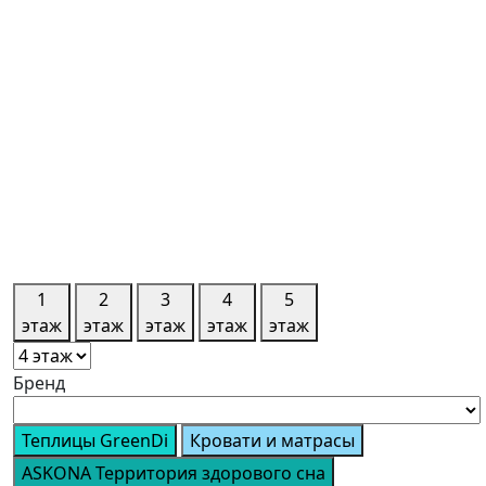
1
2
3
4
5
этаж
этаж
этаж
этаж
этаж
Бренд
Теплицы GreenDi
Кровати и матрасы
ASKONA Территория здорового сна