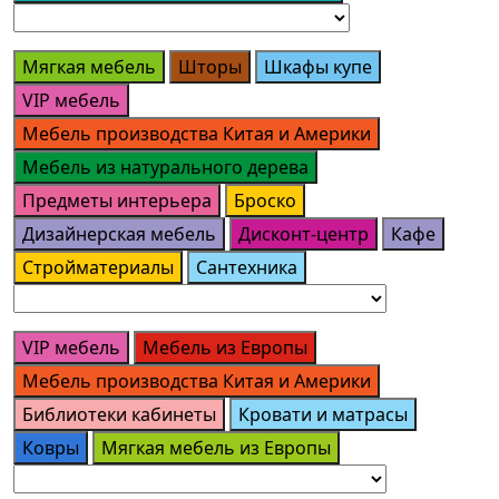
Мягкая мебель
Шторы
Шкафы купе
VIP мебель
Мебель производства Китая и Америки
Мебель из натурального дерева
Предметы интерьера
Броско
Дизайнерская мебель
Дисконт-центр
Кафе
Стройматериалы
Сантехника
VIP мебель
Мебель из Европы
Мебель производства Китая и Америки
Библиотеки кабинеты
Кровати и матрасы
Ковры
Мягкая мебель из Европы