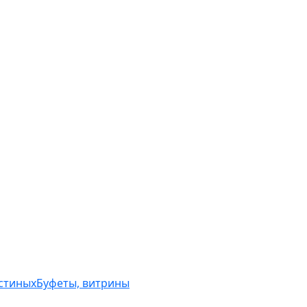
остиных
Буфеты, витрины