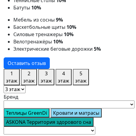
Теннисные столы
10%
Батуты
10%
Мебель из сосны
9%
Баскетбольные щиты
10%
Силовые тренажеры
10%
Велотренажёры
10%
Электрические беговые дорожки
5%
Оставить отзыв
1
2
3
4
5
этаж
этаж
этаж
этаж
этаж
Бренд
Теплицы GreenDi
Кровати и матрасы
ASKONA Территория здорового сна