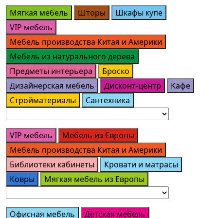
Мягкая мебель
Шторы
Шкафы купе
VIP мебель
Мебель производства Китая и Америки
Мебель из натурального дерева
Предметы интерьера
Броско
Дизайнерская мебель
Дисконт-центр
Кафе
Стройматериалы
Сантехника
VIP мебель
Мебель из Европы
Мебель производства Китая и Америки
Библиотеки кабинеты
Кровати и матрасы
Ковры
Мягкая мебель из Европы
Офисная мебель
Детская мебель