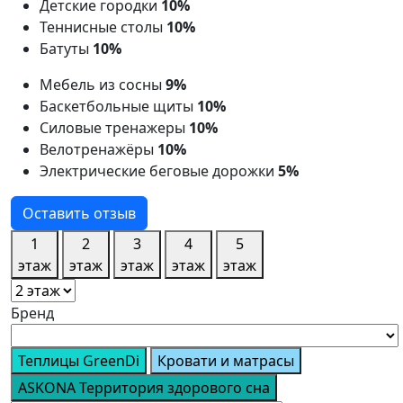
Детские городки
10%
Теннисные столы
10%
Батуты
10%
Мебель из сосны
9%
Баскетбольные щиты
10%
Силовые тренажеры
10%
Велотренажёры
10%
Электрические беговые дорожки
5%
Оставить отзыв
1
2
3
4
5
этаж
этаж
этаж
этаж
этаж
Бренд
Теплицы GreenDi
Кровати и матрасы
ASKONA Территория здорового сна