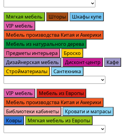
Мягкая мебель
Шторы
Шкафы купе
VIP мебель
Мебель производства Китая и Америки
Мебель из натурального дерева
Предметы интерьера
Броско
Дизайнерская мебель
Дисконт-центр
Кафе
Стройматериалы
Сантехника
VIP мебель
Мебель из Европы
Мебель производства Китая и Америки
Библиотеки кабинеты
Кровати и матрасы
Ковры
Мягкая мебель из Европы