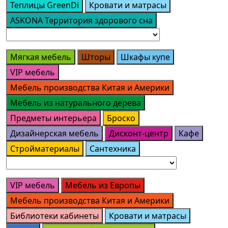
Теплицы GreenDi
Кровати и матрасы
ASKONA Территория здорового сна
Мягкая мебель
Шторы
Шкафы купе
VIP мебель
Мебель производства Китая и Америки
Мебель из натурального дерева
Предметы интерьера
Броско
Дизайнерская мебель
Дисконт-центр
Кафе
Стройматериалы
Сантехника
VIP мебель
Мебель из Европы
Мебель производства Китая и Америки
Библиотеки кабинеты
Кровати и матрасы