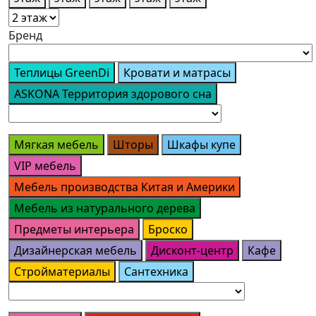
Бренд
Теплицы GreenDi
Кровати и матрасы
ASKONA Территория здорового сна
Мягкая мебель
Шторы
Шкафы купе
VIP мебель
Мебель производства Китая и Америки
Мебель из натурального дерева
Предметы интерьера
Броско
Дизайнерская мебель
Дисконт-центр
Кафе
Стройматериалы
Сантехника