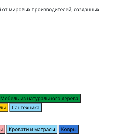
й от мировых производителей, созданных
Мебель из натурального дерева
лы
Сантехника
ы
Кровати и матрасы
Ковры