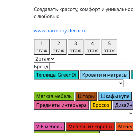
Создавать красоту, комфорт и уникально
с любовью.
www.harmony-decor.ru
1
2
3
4
5
этаж
этаж
этаж
этаж
этаж
Бренд
Теплицы GreenDi
Кровати и матрасы
Мягкая мебель
Шторы
Шкафы купе
Предметы интерьера
Броско
Дизайн
VIP мебель
Мебель из Европы
Мебел