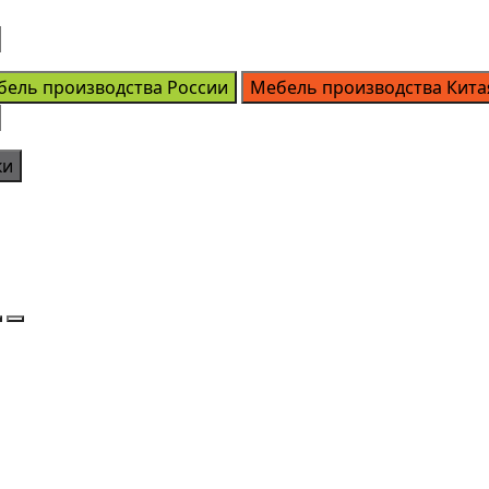
бель производства России
Мебель производства Кита
ки