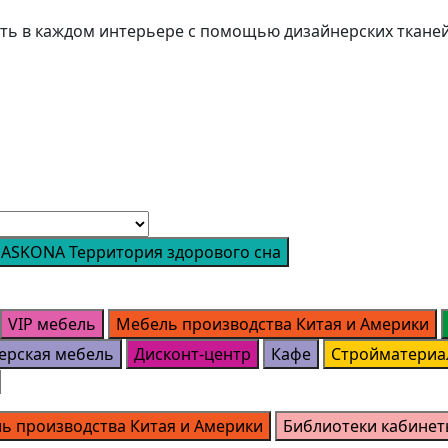
сть в каждом интерьере с помощью дизайнерских ткане
ASKONA Территория здорового сна
VIP мебель
Мебель производства Китая и Америки
ерская мебель
Дисконт-центр
Кафе
Стройматериа
ь производства Китая и Америки
Библиотеки кабинет