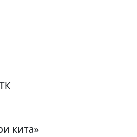
 ТК
ри кита»