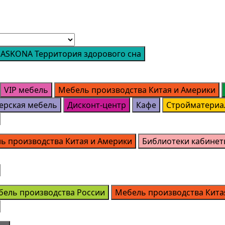
ASKONA Территория здорового сна
VIP мебель
Мебель производства Китая и Америки
ерская мебель
Дисконт-центр
Кафе
Стройматериа
ь производства Китая и Америки
Библиотеки кабинет
бель производства России
Мебель производства Кита