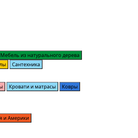
Мебель из натурального дерева
лы
Сантехника
ы
Кровати и матрасы
Ковры
я и Америки