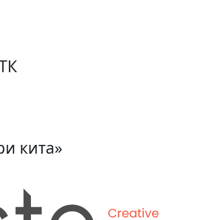
 ТК
ри кита»