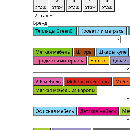
1
2
3
4
5
этаж
этаж
этаж
этаж
этаж
Бренд
Теплицы GreenDi
Кровати и матрасы
Мягкая мебель
Шторы
Шкафы купе
Предметы интерьера
Броско
Дизайн
VIP мебель
Мебель из Европы
Мебел
Мягкая мебель из Европы
Офисная мебель
Детская мебель
Ме