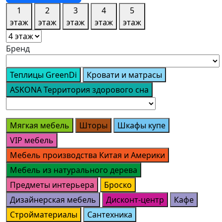
1
2
3
4
5
этаж
этаж
этаж
этаж
этаж
Бренд
Теплицы GreenDi
Кровати и матрасы
ASKONA Территория здорового сна
Мягкая мебель
Шторы
Шкафы купе
VIP мебель
Мебель производства Китая и Америки
Мебель из натурального дерева
Предметы интерьера
Броско
Дизайнерская мебель
Дисконт-центр
Кафе
Стройматериалы
Сантехника