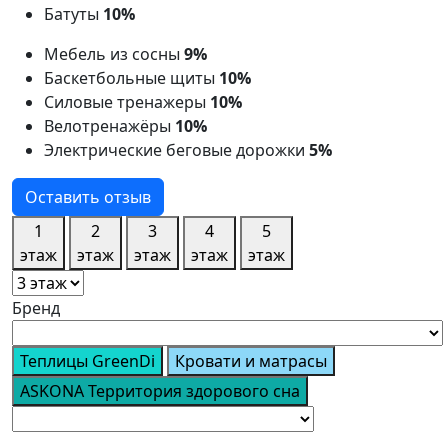
Батуты
10%
Мебель из сосны
9%
Баскетбольные щиты
10%
Силовые тренажеры
10%
Велотренажёры
10%
Электрические беговые дорожки
5%
Оставить отзыв
1
2
3
4
5
этаж
этаж
этаж
этаж
этаж
Бренд
Теплицы GreenDi
Кровати и матрасы
ASKONA Территория здорового сна