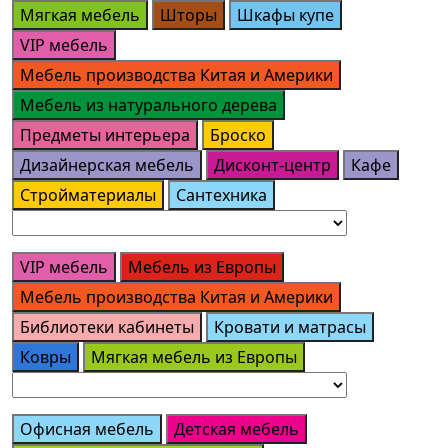
Мягкая мебель
Шторы
Шкафы купе
VIP мебель
Мебель производства Китая и Америки
Мебель из натурального дерева
Предметы интерьера
Броско
Дизайнерская мебель
Дисконт-центр
Кафе
Стройматериалы
Сантехника
VIP мебель
Мебель из Европы
Мебель производства Китая и Америки
Библиотеки кабинеты
Кровати и матрасы
Ковры
Мягкая мебель из Европы
Офисная мебель
Детская мебель