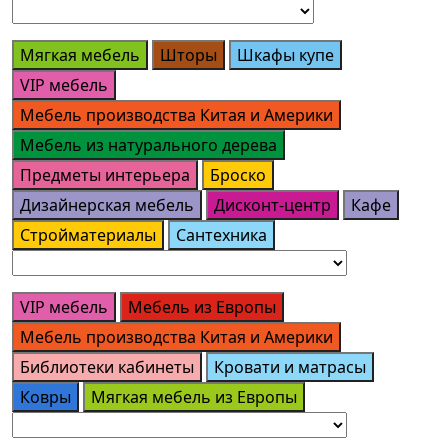
Мягкая мебель
Шторы
Шкафы купе
VIP мебель
Мебель производства Китая и Америки
Мебель из натурального дерева
Предметы интерьера
Броско
Дизайнерская мебель
Дисконт-центр
Кафе
Стройматериалы
Сантехника
VIP мебель
Мебель из Европы
Мебель производства Китая и Америки
Библиотеки кабинеты
Кровати и матрасы
Ковры
Мягкая мебель из Европы