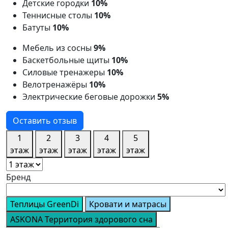
Детские городки
10%
Теннисные столы
10%
Батуты
10%
Мебель из сосны
9%
Баскетбольные щиты
10%
Силовые тренажеры
10%
Велотренажёры
10%
Электрические беговые дорожки
5%
Оставить отзыв
1
2
3
4
5
этаж
этаж
этаж
этаж
этаж
Бренд
Теплицы GreenDi
Кровати и матрасы
ASKONA Территория здорового сна